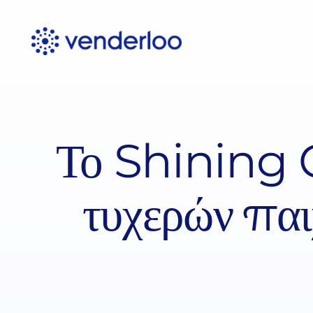
Skip
to
content
Το Shining 
τυχερών παι