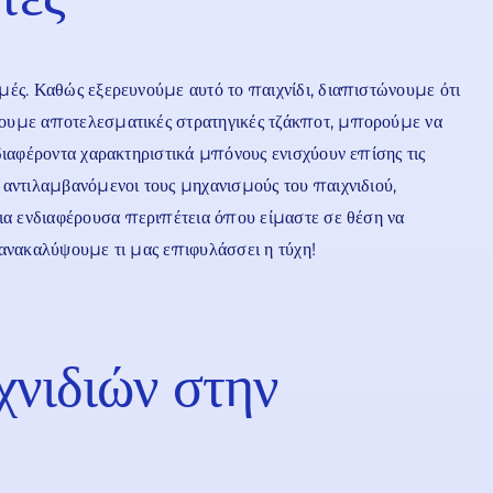
ές. Καθώς εξερευνούμε αυτό το παιχνίδι, διαπιστώνουμε ότι
σουμε αποτελεσματικές στρατηγικές τζάκποτ, μπορούμε να
ιαφέροντα χαρακτηριστικά μπόνους ενισχύουν επίσης τις
αντιλαμβανόμενοι τους μηχανισμούς του παιχνιδιού,
μια ενδιαφέρουσα περιπέτεια όπου είμαστε σε θέση να
ανακαλύψουμε τι μας επιφυλάσσει η τύχη!
χνιδιών στην