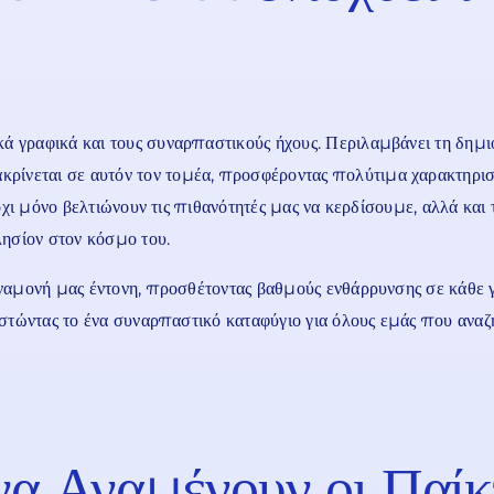
 γραφικά και τους συναρπαστικούς ήχους. Περιλαμβάνει τη δημιο
νεται σε αυτόν τον τομέα, προσφέροντας πολύτιμα χαρακτηριστ
 όχι μόνο βελτιώνουν τις πιθανότητές μας να κερδίσουμε, αλλά κ
λησίον στον κόσμο του.
 αναμονή μας έντονη, προσθέτοντας βαθμούς ενθάρρυνσης σε κά
θιστώντας το ένα συναρπαστικό καταφύγιο για όλους εμάς που α
 να Αναμένουν οι Παίκ