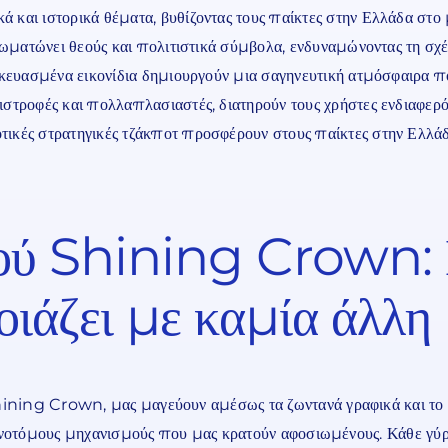
και ιστορικά θέματα, βυθίζοντας τους παίκτες στην Ελλάδα στο 
σωματώνει θεούς και πολιτιστικά σύμβολα, ενδυναμώνοντας τη σχ
κευασμένα εικονίδια δημιουργούν μια σαγηνευτική ατμόσφαιρα πο
τροφές και πολλαπλασιαστές, διατηρούν τους χρήστες ενδιαφερόμ
κές στρατηγικές τζάκποτ προσφέρουν στους παίκτες στην Ελλάδα
ιού Shining Crown: 
οιάζει με καμία άλλη
Shining Crown, μας μαγεύουν αμέσως τα ζωντανά γραφικά και τ
αινοτόμους μηχανισμούς που μας κρατούν αφοσιωμένους. Κάθε γύρ