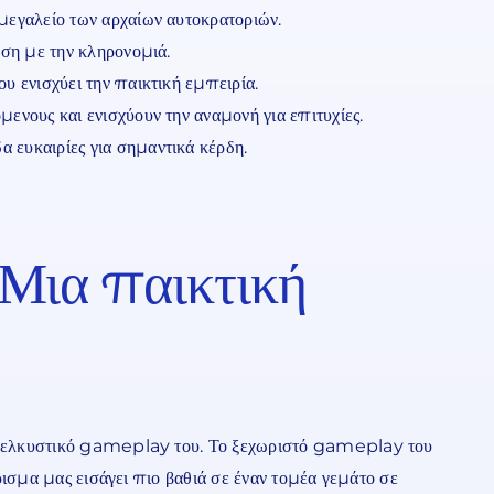
μεγαλείο των αρχαίων αυτοκρατοριών.
έση με την κληρονομιά.
υ ενισχύει την παικτική εμπειρία.
ενους και ενισχύουν την αναμονή για επιτυχίες.
 ευκαιρίες για σημαντικά κέρδη.
Μια παικτική
ο ελκυστικό gameplay του. Το ξεχωριστό gameplay του
ισμα μας εισάγει πιο βαθιά σε έναν τομέα γεμάτο σε