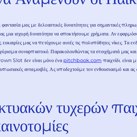
φαντασία μας με δελεαστικές δυνατότητες για σημαντικές πληρωμ
μας μια ισχυρή δυνατότητα να αποκτήσουμε χρήματα. Αν εφαρμό
ευκαιρίες μας να πετύχουμε αυτές τις πολυπόθητες νίκες. Τα ενδ
 γύρισμα συναρπαστικό. Παρακολουθώντας τα στοιχήματά μας και 
Crown Slot δεν είναι μόνο ένα
pitchbook.com
παιχνίδι. είναι 
τυπωσιακές ανταμοιβές. Ας υποδεχτούμε τον ενθουσιασμό και ας 
ικτυακών τυχερών παι
καινοτομίες