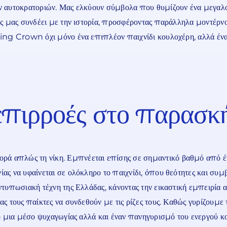
ων αυτοκρατοριών. Μας ελκύουν σύμβολα που θυμίζουν ένα μεγα
μός μας συνδέει με την ιστορία, προσφέροντας παράλληλα μοντέρ
ing Crown όχι μόνο ένα επιπλέον παιχνίδι κουλοχέρη, αλλά ένα 
πιρροές στο παρασκήν
ά απλώς τη νίκη. Εμπνέεται επίσης σε σημαντικό βαθμό από έ
ας να υφαίνεται σε ολόκληρο το παιχνίδι, όπου θεότητες και συ
ντυπωσιακή τέχνη της Ελλάδας, κάνοντας την εικαστική εμπειρία
 τους παίκτες να συνδεθούν με τις ρίζες τους. Καθώς γυρίζουμε τ
νο μια μέσο ψυχαγωγίας αλλά και έναν πανηγυρισμό του ενεργού 