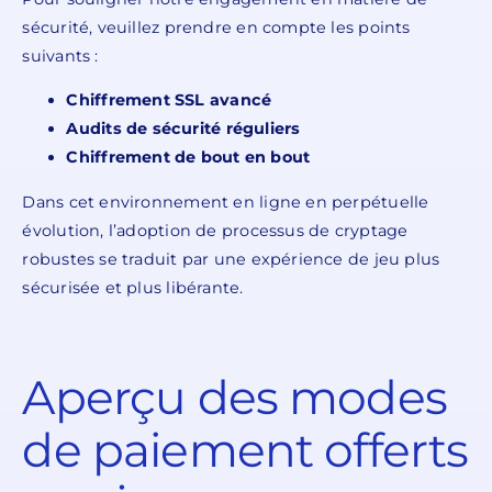
sécurité, veuillez prendre en compte les points
suivants :
Chiffrement SSL avancé
Audits de sécurité réguliers
Chiffrement de bout en bout
Dans cet environnement en ligne en perpétuelle
évolution, l’adoption de processus de cryptage
robustes se traduit par une expérience de jeu plus
sécurisée et plus libérante.
Aperçu des modes
de paiement offerts