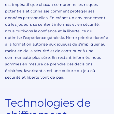
est impératif que chacun comprenne les risques
potentiels et connaisse comment protéger ses
données personnelles. En créant un environnement
où les joueurs se sentent informés et en sécurité,
nous cultivons la confiance et la liberté, ce qui
optimise l’expérience générale. Notre priorité donnée
à la formation autorise aux joueurs de s’impliquer au
maintien de la sécurité et de contribuer à une
communauté plus sûre. En restant informés, nous
sommes en mesure de prendre des décisions
éclairées, favorisant ainsi une culture du jeu où
sécurité et liberté vont de pair.
Technologies de