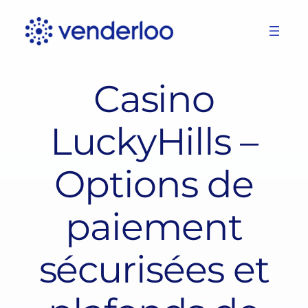
Skip
to
content
Casino
LuckyHills –
Options de
paiement
sécurisées et