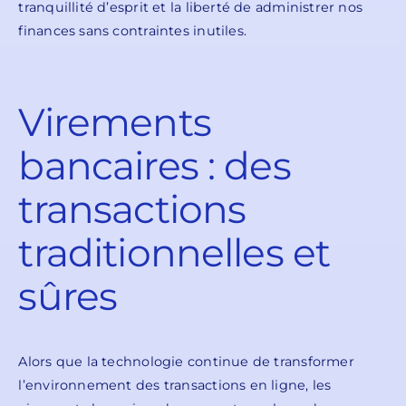
tranquillité d’esprit et la liberté de administrer nos
finances sans contraintes inutiles.
Virements
bancaires : des
transactions
traditionnelles et
sûres
Alors que la technologie continue de transformer
l’environnement des transactions en ligne, les