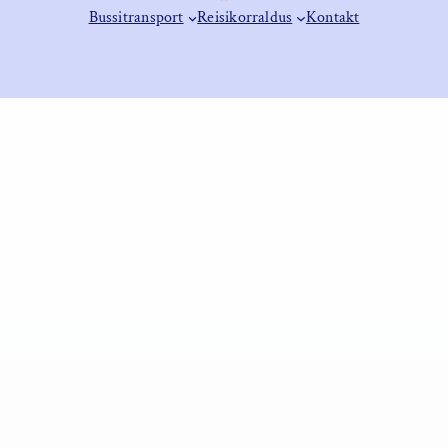
Bussitransport
Reisikorraldus
Kontakt