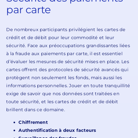
par carte
De nombreux participants privilégient les cartes de
crédit et de débit pour leur commodité et leur
sécurité. Face aux préoccupations grandissantes liées
à la fraude aux paiements par carte, il est essentiel
d’évaluer les mesures de sécurité mises en place. Les
cartes offrent des protocoles de sécurité avancés qui
protègent non seulement les fonds, mais aussi les
informations personnelles. Jouer en toute tranquillité
exige de savoir que nos données sont traitées en
toute sécurité, et les cartes de crédit et de débit
brillent dans ce domaine.
Chiffrement
Authentification à deux facteurs