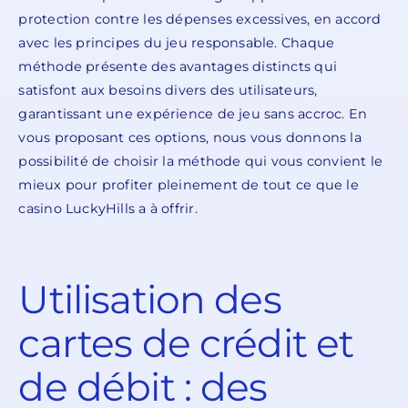
protection contre les dépenses excessives, en accord
avec les principes du jeu responsable. Chaque
méthode présente des avantages distincts qui
satisfont aux besoins divers des utilisateurs,
garantissant une expérience de jeu sans accroc. En
vous proposant ces options, nous vous donnons la
possibilité de choisir la méthode qui vous convient le
mieux pour profiter pleinement de tout ce que le
casino LuckyHills a à offrir.
Utilisation des
cartes de crédit et
de débit : des