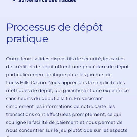
Surveillance des fraudes
Processus de dépôt
pratique
Outre leurs solides dispositifs de sécurité, les cartes
de crédit et de débit offrent une procédure de dépôt
particulièrement pratique pour les joueurs de
LuckyHills Casino. Nous apprécions la simplicité des
méthodes de dépôt, qui garantissent une expérience
sans heurts du début à la fin. En saisissant
simplement les informations de notre carte, les
transactions sont effectuées promptement, ce qui
souligne la facilité de paiement et nous permet de
nous concentrer sur le jeu plutôt que sur les aspects